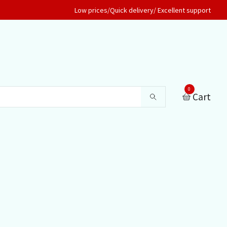
Low prices/Quick delivery/ Excellent support
0
Cart