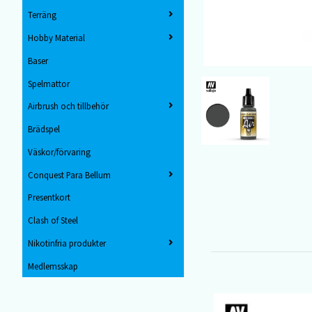
Terräng
Hobby Material
Baser
Spelmattor
Airbrush och tillbehör
Brädspel
Väskor/förvaring
Conquest Para Bellum
Presentkort
Clash of Steel
Nikotinfria produkter
Medlemsskap