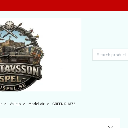
ar
Vallejo
Model Air
GREEN RLM72