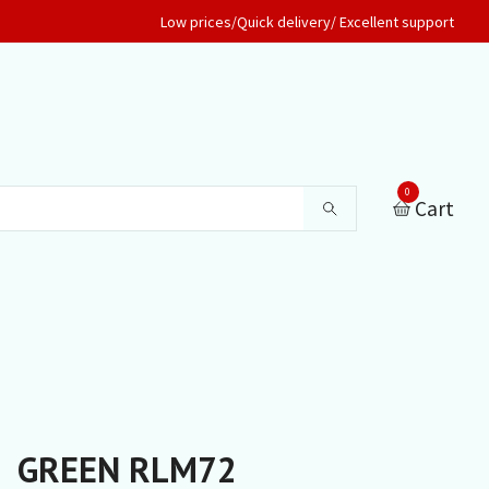
Low prices/Quick delivery/ Excellent support
0
Cart
GREEN RLM72