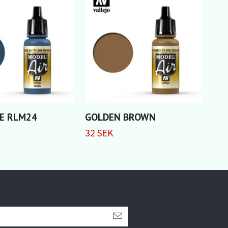
E RLM24
GOLDEN BROWN
Bei
32 SEK
32 