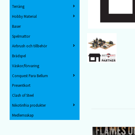
Terräng
Hobby Material
Baser
Spelmattor
Airbrush och tillbehör
Brädspel
Väskor/förvaring
Conquest Para Bellum
Presentkort
Clash of Steel
Nikotinfria produkter
Medlemsskap