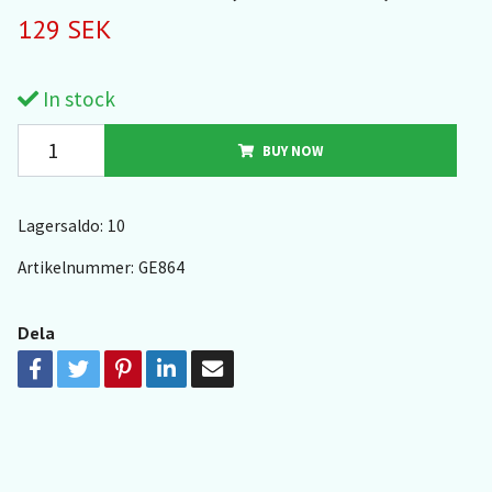
129 SEK
In stock
BUY NOW
Lagersaldo:
10
Artikelnummer:
GE864
Dela