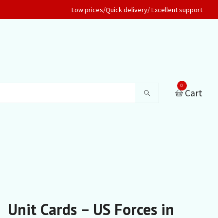
Low prices/Quick delivery/ Excellent support
0
Cart
Unit Cards – US Forces in