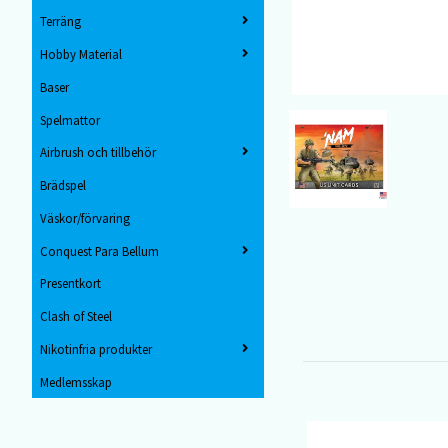
Terräng
Hobby Material
Baser
Spelmattor
Airbrush och tillbehör
Brädspel
Väskor/förvaring
Conquest Para Bellum
Presentkort
Clash of Steel
Nikotinfria produkter
Medlemsskap