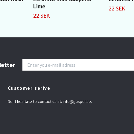
Lime
22 SEK
22 SEK
letter
Customer serive
Dont hesitate to contact us at:
info@guspel.se
.