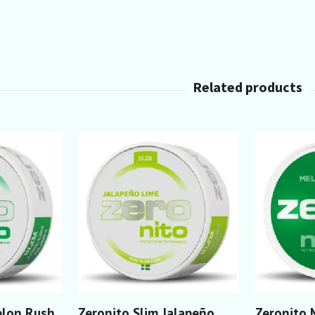
elon Rush
Zeronito Slim Jalapeño
Zeronito 