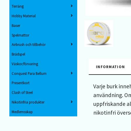
Terräng
Hobby Material
Baser
Spelmattor
Airbrush och tillbehör
Brädspel
Väskor/förvaring
INFORMATION
Conquest Para Bellum
Presentkort
Varje burk inne
Clash of Steel
användning. Omf
Nikotinfria produkter
uppfriskande al
nikotinfri över
Medlemsskap