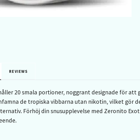
REVIEWS
håller 20 smala portioner, noggrant designade för att g
amna de tropiska vibbarna utan nikotin, vilket gör det 
ternativ. Förhöj din snusupplevelse med Zeronito Exo
seende.