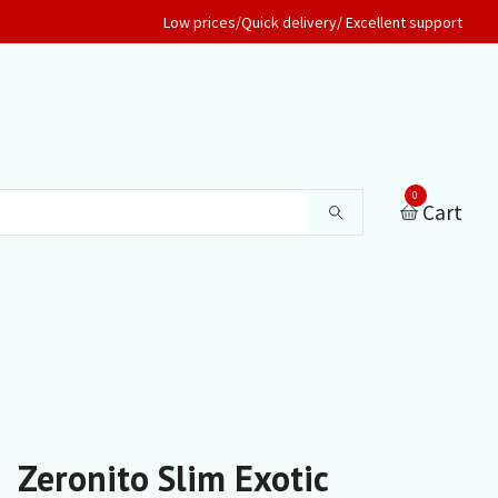
Low prices/Quick delivery/ Excellent support
0
Cart
Zeronito Slim Exotic