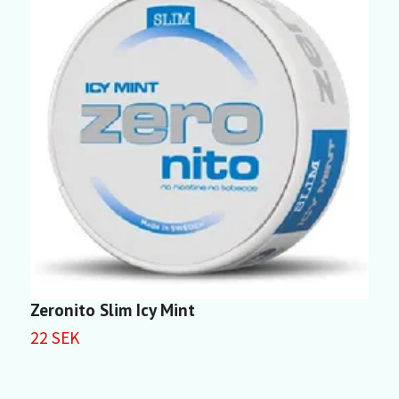
Zeronito Slim Icy Mint
Z
22 SEK
2