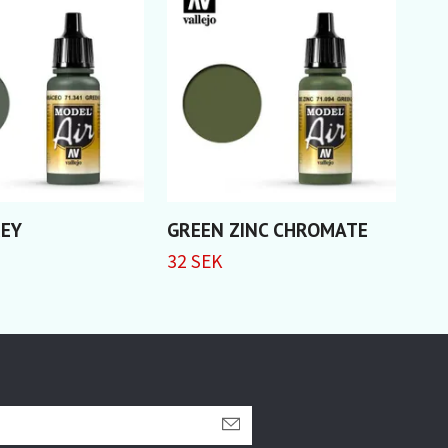
REY
GREEN ZINC CHROMATE
LI
32 SEK
32 