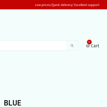
Low prices/Quick delivery/ Excellent support
0
Cart
BLUE