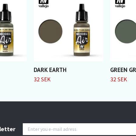
DARK EARTH
GREEN G
32 SEK
32 SEK
letter