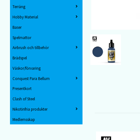
Terräng
Hobby Material
Baser
Spelmattor
Airbrush och tillbehör
Brädspel
Väskor/förvaring
Conquest Para Bellum
Presentkort
Clash of Steel
Nikotinfria produkter
Medlemsskap